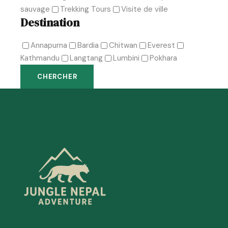
sauvage
Trekking Tours
Visite de ville
Destination
Annapurna
Bardia
Chitwan
Everest
Kathmandu
Langtang
Lumbini
Pokhara