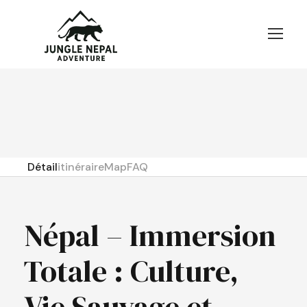
Détail
itinéraire
Map
FAQ
Népal – Immersion
Totale : Culture,
Vie Sauvage et